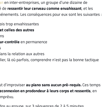
an
en inter-entreprises, un groupe d’une dizaine de
té de
ressentir leur cerveau comme envahissant
, et les
vénements. Les conséquences pour eux sont les suivantes :
fois trop envahissantes
et celles des autres
ons
sur-contrôle
en permanence
s
dans la relation aux autres
ier, là où parfois, comprendre n’est pas la bonne tactique
t d’improviser
au piano sans aucun pré-requis.
Ces temps
econnexion en prodondeur à leurs corps et ressentis
, en
’imprévu.
 dos au groupe, sur 3 séquences de 2 à 5 minutes.