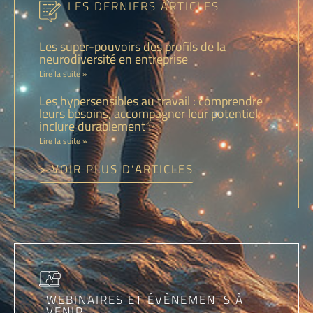
LES DERNIERS ARTICLES
Les super-pouvoirs des profils de la
neurodiversité en entreprise
Lire la suite »
Les hypersensibles au travail : comprendre
leurs besoins, accompagner leur potentiel,
inclure durablement✨
Lire la suite »
> VOIR PLUS D’ARTICLES
WEBINAIRES ET ÉVÈNEMENTS À
VENIR