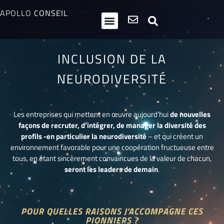
APOLLO
CONSEIL
HPI / Multipotentiels
Inclusion neurodiversité
Club Entrepreneurs Atypiques
INCLUSION DE LA
NEURODIVERSITÉ
Les entreprises qui mettent en œuvre aujourd’hui
de nouvelles
façons de recruter, d’intégrer, de manager la diversité des
profils -en particulier la neurodiversité
– et qui créent un
environnement favorable pour une coopération fructueuse entre
tous, en étant sincèrement convaincues de la valeur de chacun,
seront les leaders de demain
.
POUR QUELLES RAISONS J’ACCOMPAGNE CES
PIONNIERS ?