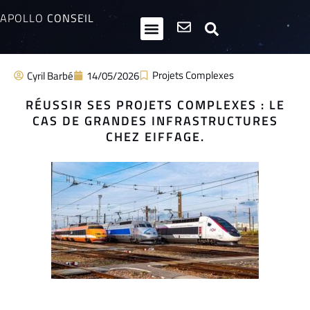
APOLLO
CONSEIL
HPI / Multipotentiels
Inclusion neurodiversité
Club Entrepreneurs Atypiques
Projets Complexes
Cyril Barbé
14/05/2026
RÉUSSIR SES PROJETS COMPLEXES : LE
CAS DE GRANDES INFRASTRUCTURES
CHEZ EIFFAGE.