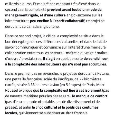
milliards d’euros. Et malgré son montant très élevé dans le
second cas, la complexité
provient avant tout d’un mode de
management rigide, et d’une culture
anglo-saxonne sur les
infrastructures
peu encline à l’esprit collaboratif
, ce projet se
déroulant au Canada anglophone.
Dans ce second projet, la clé de la complexité se situe dans le
bon décryptage de ces différences culturelles, et dans le fait de
savoir communiquer et convaincre sur l’intérêt d’une meilleure
collaboration entre tous les acteurs – maître d’ouvrage / maître
d’œuvre / prestataires.
Il s’agit
en quelque sorte
de
sensibiliser
à la complexité des interlocuteurs qui n’y sont pas acculturés
.
Dans le premier cas en revanche, le projet se déroulant à Futuna,
une petite île française isolée du Pacifique, de 22 kilomètres
carrés, située à 33 heures d’avion (en 5 étapes) de Paris, Marc
Roussel explique que
la complexité est liée à cet isolement
(pas
de navette maritime pour les passagers),
le manque de confort
(pas d’eau courante ni potable, pas de divertissement ni de
presse), et enfin
le choc culturel et le poids des coutumes
locales,
qui viennent se substituer au droit français.