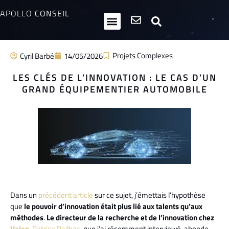
APOLLO
CONSEIL
HPI / Multipotentiels
Inclusion neurodiversité
Club Entrepreneurs Atypiques
Projets Complexes
Cyril Barbé
14/05/2026
LES CLÉS DE L’INNOVATION : LE CAS D’UN
GRAND ÉQUIPEMENTIER AUTOMOBILE
Dans un
précédent article
sur ce sujet, j’émettais l’hypothèse
que
le pouvoir d’innovation était plus lié aux talents qu’aux
méthodes
.
Le directeur de la recherche et de l’innovation chez
Valeo
,
Patrice Reilhac
, que j’ai récemment interviewé, abonde