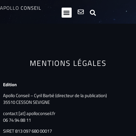
APOLLO
CONSEIL
HPI / Multipotentiels
Inclusion neurodiversité
Club Entrepreneurs Atypiques
MENTIONS LÉGALES
Edition
Apollo Conseil – Cyril Barbé (directeur de la publication)
35510 CESSON SEVIGNE
contact [at] apolloconseil.fr
06 74 94 88 11
SIRET 813 097 680 00017