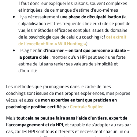
il faut donc leur expliquer les raisons, souvent complexes
et intriquées, de ce manque d’estime d’eux-mêmes
Il y a nécessairement
une phase de déculpabilisation
(la
culpabilisation est très fréquente chez eux) : de ce point de
vue, les méthodes efficaces sont plus issues du domaine
de la psychologie que de celui du coaching (cf
cet extrait
de l’excellent film « Will Hunting »
)
Il s’agit enfin
d’incarner – en tant que personne aidante –
la posture cible
: montrer qu’un HPI peut avoir une forte
estime de lui sans renier ses valeurs de simplicité et
d’humilité
Les méthodes que j’ai imaginées dans le cadre de mes
coachings sont issues de mes propres expériences, mes propres
vécus, et aussi de
mon expertise en tant que praticien en
psychologie positive certifié
par
Centrale Supélec
.
Mais
tout cela ne peut se faire sans l’aide d’un tiers, expert de
l’accompagnement et du HPI
, et capable de s’adapter au cas par
cas, car les HPI sont tous différents et nécessitent chacun un ou