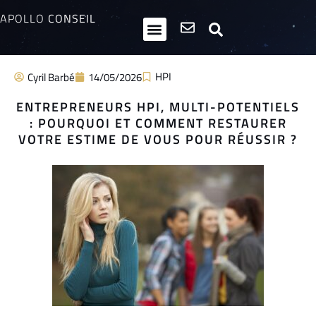
APOLLO
CONSEIL
HPI / Multipotentiels
Inclusion neurodiversité
Club Entrepreneurs Atypiques
HPI
Cyril Barbé
14/05/2026
ENTREPRENEURS HPI, MULTI-POTENTIELS
: POURQUOI ET COMMENT RESTAURER
VOTRE ESTIME DE VOUS POUR RÉUSSIR ?