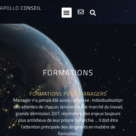
APOLLO
CONSEIL
HPI / Multipotentiels
Inclusion neurodiversité
Club Entrepreneurs Atypiques
FORMATIONS
FORMATIONS POUR MANAGERS
Manager n’a jamais été aussi complexe : individualisation
des attentes de chacun, tensions sur le marché du travail,
grande démission, QVT, répondre à des enjeux toujours
plus ambitieux de leur propre hiérarchie … Il doit être
l’attention principale des dirigeants en matière de
formation.