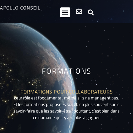
APOLLO
CONSEIL
HPI / Multipotentiels
Inclusion neurodiversité
Club Entrepreneurs Atypiques
FORMATIONS
FORMATIONS POUR COLLABORATEURS
Leur rôle est fondamental, même s’ils ne managent pas.
Et les formations proposées sont bien plus souvent sur le
savoir-faire que les savoir-être : pourtant, c’est bien dans
ce domaine qu’il y a le plus à gagner.