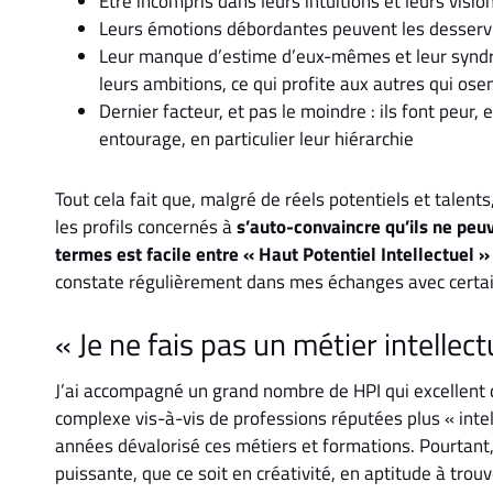
Etre incompris dans leurs intuitions et leurs visio
Leurs émotions débordantes peuvent les desserv
Leur manque d’estime d’eux-mêmes et leur syndr
leurs ambitions, ce qui profite aux autres qui osen
Dernier facteur, et pas le moindre : ils font peu
entourage, en particulier leur hiérarchie
Tout cela fait que, malgré de réels potentiels et talents
les profils concernés à
s’auto-convaincre qu’ils ne peu
termes est facile entre « Haut Potentiel Intellectuel »
constate régulièrement dans mes échanges avec certain
« Je ne fais pas un métier intellect
J’ai accompagné un grand nombre de HPI qui excellent da
complexe vis-à-vis de professions réputées plus « intel
années dévalorisé ces métiers et formations. Pourtant
puissante, que ce soit en créativité, en aptitude à trou