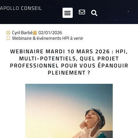
APOLLO
CONSEIL
HPI / Multipotentiels
Inclusion neurodiversité
Club Entrepreneurs Atypiques
Cyril Barbé
02/01/2026
Webinaire & évènements HPI à venir
WEBINAIRE MARDI 10 MARS 2026 : HPI,
MULTI-POTENTIELS, QUEL PROJET
PROFESSIONNEL POUR VOUS ÉPANOUIR
PLEINEMENT ?