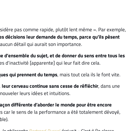
nsidère pas comme rapide, plutôt lent même ». Par exemple,
es décisions leur demande du temps, parce qu’ils pèsent
r aucun détail qui aurait son importance.
vue d’ensemble du sujet, et de donner du sens entre tous les
es d’inactivité [apparente] qui leur fait dire cela.
ques qui prennent du temps
, mais tout cela ils le font vite.
,
leur cerveau continue sans cesse de réfléchir
, dans une
ouveler leurs idées et intuitions.
 façon différente d’aborder le monde pour être encore
ets car le sens de la performance a été totalement dévoyé,
ble).
, le philosophe
Bertrand Russel
écrivait « C’est à [la classe