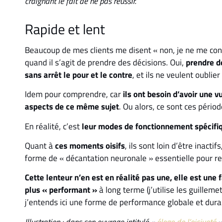
craignant le fait de ne pas réussir.
Rapide et lent
Beaucoup de mes clients me disent « non, je ne me co
quand il s’agit de prendre des décisions. Oui,
prendre d
sans arrêt le pour et le contre
, et ils ne veulent oublie
Idem pour comprendre, car
ils ont besoin d’avoir une 
aspects de ce même sujet
. Ou alors, ce sont ces périod
En réalité, c’est
leur modes de fonctionnement spécifi
Quant à
ces moments oisifs
, ils sont loin d’être inactifs
forme de « décantation neuronale » essentielle pour ren
Cette lenteur n’en est en réalité pas une, elle est une
plus « performant »
à long terme (j’utilise les guillem
j’entends ici une forme de performance globale et dura
Illustration : dans son ouvrage intitulé «
éloge de l’oisiveté
»