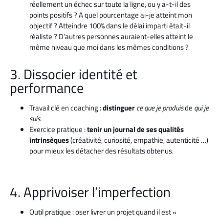
réellement un échec sur toute la ligne, ou y a-t-il des
points positifs ? A quel pourcentage ai-je atteint mon
objectif ? Atteindre 100% dans le délai imparti était-il
réaliste ? D’autres personnes auraient-elles atteint le
même niveau que moi dans les mêmes conditions ?
3. Dissocier identité et
performance
Travail clé en coaching :
distinguer
ce que je produis
de
qui je
suis
.
Exercice pratique :
tenir un journal de ses qualités
intrinsèques
(créativité, curiosité, empathie, autenticité …)
pour mieux les détacher des résultats obtenus.
4. Apprivoiser l’imperfection
Outil pratique : oser livrer un projet quand il est «