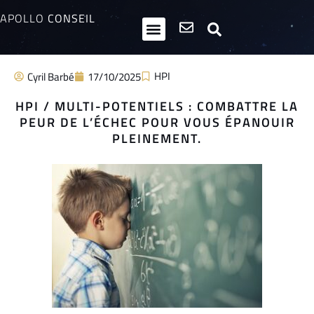
APOLLO
CONSEIL
HPI / Multipotentiels
Inclusion neurodiversité
Club Entrepreneurs Atypiques
HPI
Cyril Barbé
17/10/2025
HPI / MULTI-POTENTIELS : COMBATTRE LA
PEUR DE L’ÉCHEC POUR VOUS ÉPANOUIR
PLEINEMENT.