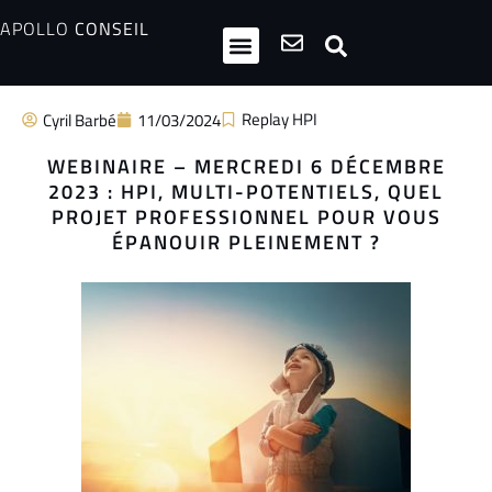
APOLLO
CONSEIL
HPI / Multipotentiels
Inclusion neurodiversité
Club Entrepreneurs Atypiques
Replay HPI
Cyril Barbé
11/03/2024
WEBINAIRE – MERCREDI 6 DÉCEMBRE
2023 : HPI, MULTI-POTENTIELS, QUEL
PROJET PROFESSIONNEL POUR VOUS
ÉPANOUIR PLEINEMENT ?