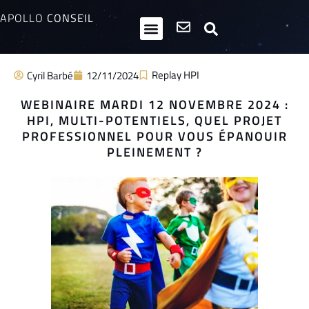
APOLLO
CONSEIL
HPI / Multipotentiels
Inclusion neurodiversité
Club Entrepreneurs Atypiques
Replay HPI
Cyril Barbé
12/11/2024
WEBINAIRE MARDI 12 NOVEMBRE 2024 :
HPI, MULTI-POTENTIELS, QUEL PROJET
PROFESSIONNEL POUR VOUS ÉPANOUIR
PLEINEMENT ?