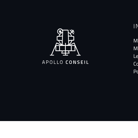
I
M
M
Le
C
Po