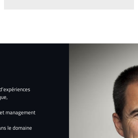
 d’expériences
que,
ip et management
dans le domaine