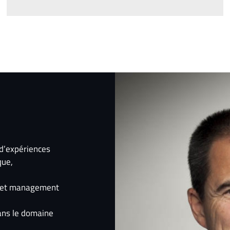
 d’expériences
que,
ip et management
dans le domaine