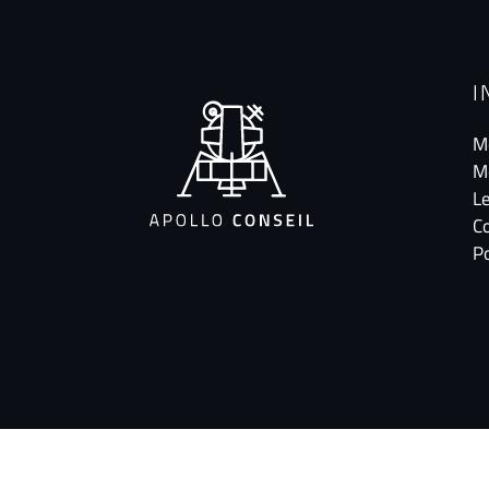
I
M
M
Le
C
Po