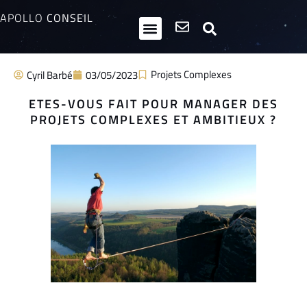
APOLLO
CONSEIL
HPI / Multipotentiels
Inclusion neurodiversité
Club Entrepreneurs Atypiques
Projets Complexes
Cyril Barbé
03/05/2023
ETES-VOUS FAIT POUR MANAGER DES
PROJETS COMPLEXES ET AMBITIEUX ?