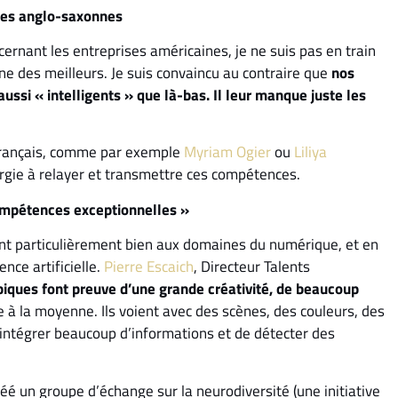
 les anglo-saxonnes
cernant les entreprises américaines, je ne suis pas en train
ne des meilleurs. Je suis convaincu au contraire que
nos
ussi « intelligents » que là-bas. Il leur manque juste les
s français, comme par exemple
Myriam Ogier
ou
Liliya
nergie à relayer et transmettre ces compétences.
compétences exceptionnelles »
ent particulièrement bien aux domaines du numérique, et en
ence artificielle.
Pierre Escaich
, Directeur Talents
piques font preuve d’une grande créativité, de beaucoup
e à la moyenne. Ils voient avec des scènes, des couleurs, des
 d’intégrer beaucoup d’informations et de détecter des
é un groupe d’échange sur la neurodiversité (une initiative