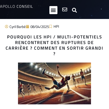
APOLLO
CONSEIL
HPI / Multipotentiels
Inclusion neurodiversité
Club Entrepreneurs Atypiques
HPI
Cyril Barbé
08/04/2025
POURQUOI LES HPI / MULTI-POTENTIELS
RENCONTRENT DES RUPTURES DE
CARRIÈRE ? COMMENT EN SORTIR GRANDI
?