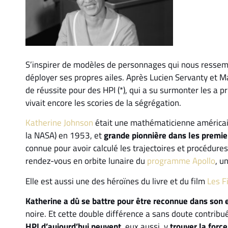
S’inspirer de modèles de personnages qui nous ressemb
déployer ses propres ailes. Après Lucien Servanty et 
de réussite pour des HPI (*), qui a su surmonter les a p
vivait encore les scories de la ségrégation.
Katherine Johnson
était une mathématicienne américai
la NASA) en 1953, et
grande pionnière dans les premier
connue pour avoir calculé les trajectoires et procédures
rendez-vous en orbite lunaire du
programme Apollo
, u
Elle est aussi une des héroïnes du livre et du film
Les F
Katherine a dû se battre pour être reconnue dans son 
noire. Et cette double différence a sans doute contrib
HPI d’aujourd’hui peuvent
, eux aussi, y
trouver la force