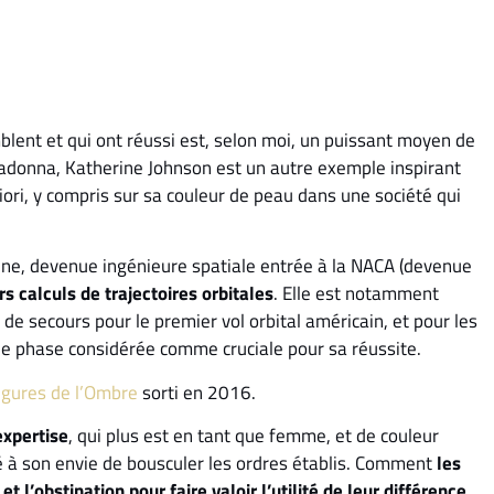
lent et qui ont réussi est, selon moi, un puissant moyen de
Madonna, Katherine Johnson est un autre exemple inspirant
riori, y compris sur sa couleur de peau dans une société qui
ne, devenue ingénieure spatiale entrée à la NACA (devenue
s calculs de trajectoires orbitales
. Elle est notamment
 de secours pour le premier vol orbital américain, et pour les
ne phase considérée comme cruciale pour sa réussite.
igures de l’Ombre
sorti en 2016.
expertise
, qui plus est en tant que femme, et de couleur
ué à son envie de bousculer les ordres établis. Comment
les
 et l’obstination pour faire valoir l’utilité de leur différence