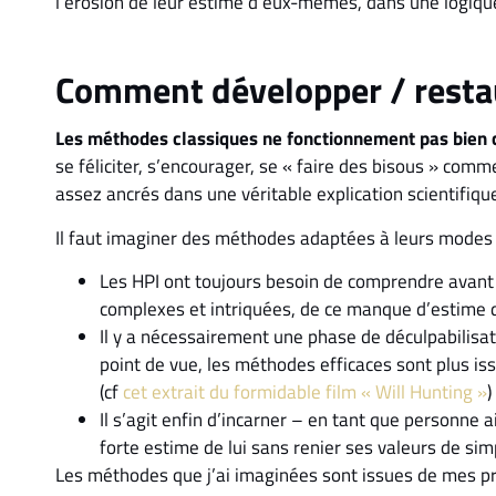
l’érosion de leur estime d’eux-mêmes, dans une logique
Comment développer / restau
Les méthodes classiques ne fonctionnement pas bien c
se féliciter, s’encourager, se « faire des bisous » comme 
assez ancrés dans une véritable explication scientifiqu
Il faut imaginer des méthodes adaptées à leurs modes
Les HPI ont toujours besoin de comprendre avant d’
complexes et intriquées, de ce manque d’estim
Il y a nécessairement une phase de déculpabilisati
point de vue, les méthodes efficaces sont plus is
(cf
cet extrait du formidable film « Will Hunting »
)
Il s’agit enfin d’incarner – en tant que personne 
forte estime de lui sans renier ses valeurs de simp
Les méthodes que j’ai imaginées sont issues de mes pr