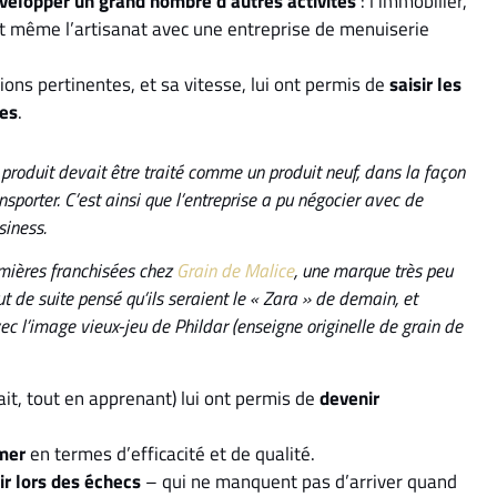
velopper un grand nombre d’autres activités
: l’immobilier,
, et même l’artisanat avec une entreprise de menuiserie
tions pertinentes, et sa vitesse, lui ont permis de
saisir les
ées
.
e produit devait être traité comme un produit neuf, dans la façon
nsporter. C’est ainsi que l’entreprise a pu négocier avec de
iness.
remières franchisées chez
Grain de Malice
, une marque très peu
out de suite pensé qu’ils seraient le « Zara » de demain, et
ec l’image vieux-jeu de Phildar (enseigne originelle de grain de
sait, tout en apprenant) lui ont permis de
devenir
mer
en termes d’efficacité et de qualité.
ir lors des échecs
– qui ne manquent pas d’arriver quand