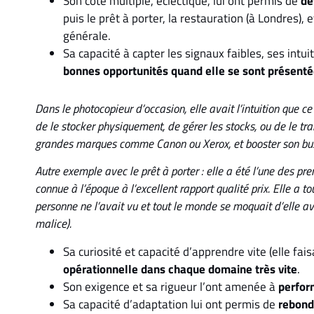
Son côté multiple, éclectique, lui ont permis de
dé
puis le prêt à porter, la restauration (à Londres)
générale.
Sa capacité à capter les signaux faibles, ses intui
bonnes opportunités quand elle se sont présent
Dans le photocopieur d’occasion, elle avait l’intuition que c
de le stocker physiquement, de gérer les stocks, ou de le tra
grandes marques comme Canon ou Xerox, et booster son bus
Autre exemple avec le prêt à porter : elle a été l’une des p
connue à l’époque à l’excellent rapport qualité prix. Elle a t
personne ne l’avait vu et tout le monde se moquait d’elle av
malice).
Sa curiosité et capacité d’apprendre vite (elle fai
opérationnelle dans chaque domaine très vite
.
Son exigence et sa rigueur l’ont amenée à
perfor
Sa capacité d’adaptation lui ont permis de
rebond