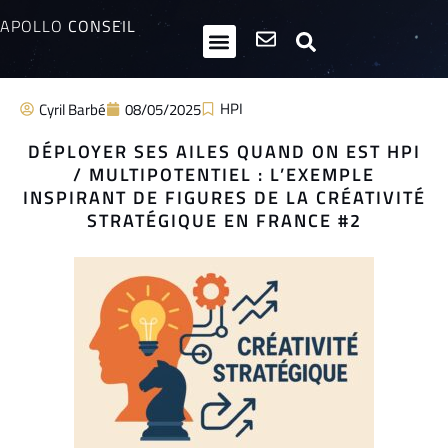
APOLLO
CONSEIL
HPI / Multipotentiels
Inclusion neurodiversité
Club Entrepreneurs Atypiques
HPI
Cyril Barbé
08/05/2025
DÉPLOYER SES AILES QUAND ON EST HPI
/ MULTIPOTENTIEL : L’EXEMPLE
INSPIRANT DE FIGURES DE LA CRÉATIVITÉ
STRATÉGIQUE EN FRANCE #2