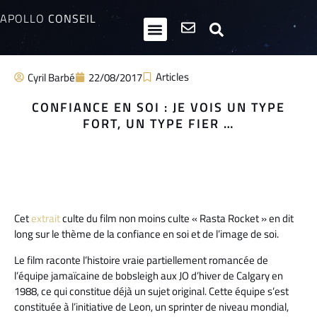
APOLLO
CONSEIL
HPI / Multipotentiels
Inclusion neurodiversité
Club Entrepreneurs Atypiques
Articles
Cyril Barbé
22/08/2017
CONFIANCE EN SOI : JE VOIS UN TYPE
FORT, UN TYPE FIER …
Cet
extrait
culte du film non moins culte « Rasta Rocket » en dit
long sur le thème de la confiance en soi et de l’image de soi.
Le film raconte l’histoire vraie partiellement romancée de
l’équipe jamaïcaine de bobsleigh aux JO d’hiver de Calgary en
1988, ce qui constitue déjà un sujet original. Cette équipe s’est
constituée à l’initiative de Leon, un sprinter de niveau mondial,