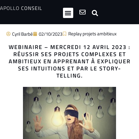
APOLLO
CONSEIL
HPI / Multipotentiels
Inclusion neurodiversité
Club Entrepreneurs Atypiques
Replay projets ambitieux
Cyril Barbé
02/10/2023
WEBINAIRE – MERCREDI 12 AVRIL 2023 :
RÉUSSIR SES PROJETS COMPLEXES ET
AMBITIEUX EN APPRENANT À EXPLIQUER
SES INTUITIONS ET PAR LE STORY-
TELLING.