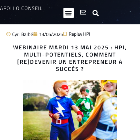
APOLLO
CONSEIL
HPI / Multipotentiels
Inclusion neurodiversité
Club Entrepreneurs Atypiques
Replay HPI
Cyril Barbé
13/05/2025
WEBINAIRE MARDI 13 MAI 2025 : HPI,
MULTI-POTENTIELS, COMMENT
[RE]DEVENIR UN ENTREPRENEUR À
SUCCÈS ?