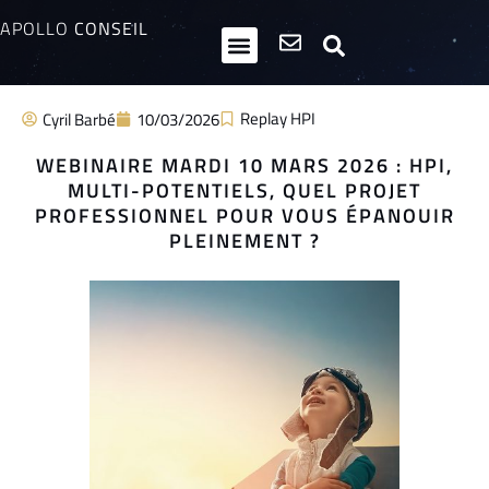
APOLLO
CONSEIL
HPI / Multipotentiels
Inclusion neurodiversité
Club Entrepreneurs Atypiques
Replay HPI
Cyril Barbé
10/03/2026
WEBINAIRE MARDI 10 MARS 2026 : HPI,
MULTI-POTENTIELS, QUEL PROJET
PROFESSIONNEL POUR VOUS ÉPANOUIR
PLEINEMENT ?