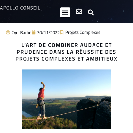
APOLLO
CONSEIL
HPI / Multipotentiels
Inclusion neurodiversité
Club Entrepreneurs Atypiques
Projets Complexes
Cyril Barbé
30/11/2022
L’ART DE COMBINER AUDACE ET
PRUDENCE DANS LA RÉUSSITE DES
PROJETS COMPLEXES ET AMBITIEUX