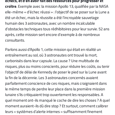
échecs, et d’en avoir fait des ressources pour progresser et
croître
. Exemple avec la mission Apollo 13, qualifiée par la NASA
elle-même « d’échec réussi » : l’objectif de se poser sur la Lune a
été un échec, mais la réussite a été l’incroyable sauvetage
humain des 3 astronautes, avec un nombre incalculable
d’obstacles techniques tous rédhibitoires pour leur survie. 52 ans
après, cette mission sert encore d’exemple à de nombreux
consultants.
Parlons aussi d’Apollo 1, cette mission qui était en réalité un
entraînement au sol, où 3 astronautes ont trouvé la mort,
carbonisés dans leur capsule. La cause ? Une multitude de
risques, plus ou moins conscients, pour réduire les coûts, ou tenir
l’objectif de délai de Kennedy de poser le pied sur la Lune avant
la fin de la décennie. Les 3 astronautes concernés avaient
parfaitement conscience de ces risques, mais craignaient dans
le même temps de perdre leur place dans la première mission
lunaire s’ils critiquaient trop ouvertement les responsables. A
quel moment ont-ils manqué le coche de dire les choses ? A quel
moment auraient-ils dû dire stop ? Et surtout, comment calibrer
leurs « systèmes d’alerte internes » suffisamment finement