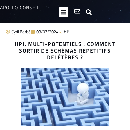
APOLLO
CONSEIL
HPI / Multipotentiels
Inclusion neurodiversité
Club Entrepreneurs Atypiques
HPI
Cyril Barbé
08/07/2024
HPI, MULTI-POTENTIELS : COMMENT
SORTIR DE SCHÉMAS RÉPÉTITIFS
DÉLÉTÈRES ?