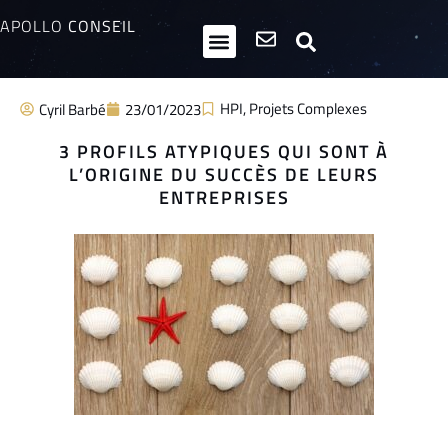
APOLLO
CONSEIL
HPI / Multipotentiels
Inclusion neurodiversité
Club Entrepreneurs Atypiques
HPI
,
Projets Complexes
Cyril Barbé
23/01/2023
3 PROFILS ATYPIQUES QUI SONT À
L’ORIGINE DU SUCCÈS DE LEURS
ENTREPRISES