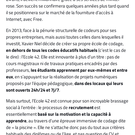
rose. Son succès se confirmera quelques années plus tard quand
il se positionnera sur le marché de la fourniture d’accès à
Internet, avec Free.
En 2013, face à la pénurie structurelle de codeurs pour ses
propres entreprises, mais aussi toutes celles dans lesquelles il
investit, Xavier Niel décide de créer sa propre école de codage,
en dehors de tous les codes éducatifs habituels
(c’est le cas de
le dire) : l’Ecole 42. Elle est innovante à plus d’un titre : pas de
cours magistraux ni de travaux pratiques encadrés par des
professeurs,
les étudiants apprennent par eux-mêmes et entre
eux
, en s’appuyant sur la réalisation de projets numériques
proposés par l’équipe pédagogique,
dans des locaux qui leurs
sont ouverts 24h/24 et 7j/7
.
Mais surtout, l’Ecole 42 est connue pour son incroyable brassage
social à l’entrée : le processus de
recrutement
est
essentiellement
basé sur la motivation et la capacité à
apprendre
, au travers d’une épreuve immersive de codage dite
de « la piscine ». Elle ne s’attache donc pas du tout aux critères
habituels des diplômes ou de l’âge, et pas question de CV et