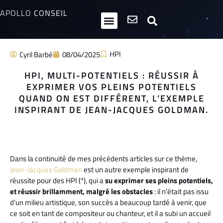
APOLLO
CONSEIL
HPI / Multipotentiels
Inclusion neurodiversité
Club Entrepreneurs Atypiques
HPI
Cyril Barbé
08/04/2025
HPI, MULTI-POTENTIELS : RÉUSSIR À
EXPRIMER VOS PLEINS POTENTIELS
QUAND ON EST DIFFÉRENT, L’EXEMPLE
INSPIRANT DE JEAN-JACQUES GOLDMAN.
Dans la continuité de mes précédents articles sur ce thème,
Jean-Jacques Goldman
est un autre exemple inspirant de
réussite pour des HPI (*), qui a
su exprimer ses pleins potentiels,
et réussir brillamment, malgré les obstacles
: il n’était pas issu
d’un milieu artistique, son succès a beaucoup tardé à venir, que
ce soit en tant de compositeur ou chanteur, et il a subi un accueil