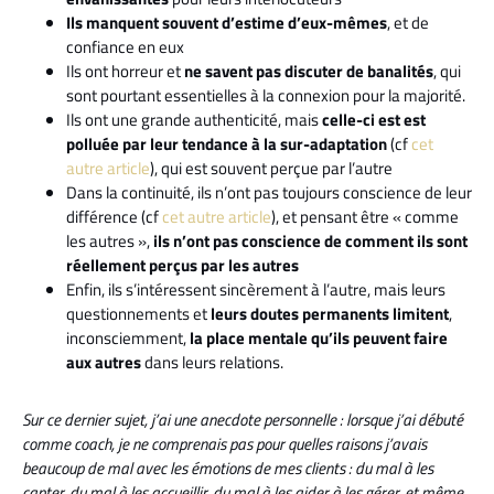
Ils manquent souvent d’estime d’eux-mêmes
, et de
confiance en eux
Ils ont horreur et
ne savent pas discuter de banalités
, qui
sont pourtant essentielles à la connexion pour la majorité.
Ils ont une grande authenticité, mais
celle-ci est est
polluée par leur tendance à la sur-adaptation
(cf
cet
autre article
), qui est souvent perçue par l’autre
Dans la continuité, ils n’ont pas toujours conscience de leur
différence (cf
cet autre articl
e
), et pensant être « comme
les autres »,
ils n’ont pas conscience de comment ils sont
réellement perçus par les autres
Enfin, ils s’intéressent sincèrement à l’autre, mais leurs
questionnements et
leurs doutes permanents limitent
,
inconsciemment,
la place mentale qu’ils peuvent faire
aux autres
dans leurs relations.
Sur ce dernier sujet, j’ai une anecdote personnelle : lorsque j’ai débuté
comme coach, je ne comprenais pas pour quelles raisons j’avais
beaucoup de mal avec les émotions de mes clients : du mal à les
capter, du mal à les accueillir, du mal à les aider à les gérer, et même