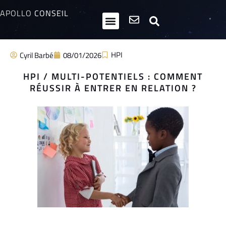
APOLLO
CONSEIL
HPI / Multipotentiels
Inclusion neurodiversité
Club Entrepreneurs Atypiques
HPI
Cyril Barbé
08/01/2026
HPI / MULTI-POTENTIELS : COMMENT
RÉUSSIR À ENTRER EN RELATION ?