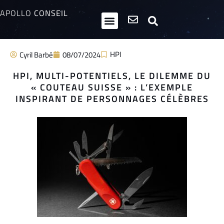
APOLLO
CONSEIL
HPI / Multipotentiels
Inclusion neurodiversité
Club Entrepreneurs Atypiques
HPI
Cyril Barbé
08/07/2024
HPI, MULTI-POTENTIELS, LE DILEMME DU
« COUTEAU SUISSE » : L’EXEMPLE
INSPIRANT DE PERSONNAGES CÉLÈBRES