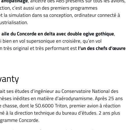
 antipatinage
, ancêtre des ABS présents sur tous les avions,
ction, c’est aussi un des premiers programmes
 et la simulation dans sa conception, ordinateur connecté à
trialisation.
 aile du Concorde en delta avec double ogive gothique
,
i bien en vol supersonique en croisière, qu’en vol
n très original et très performant est
l’un des chefs d’œuvre
vanty
fait ses études d’ingénieur au Conservatoire National des
 thèses inédites en matière d’aérodynamisme. Après 25 ans
de chasse, dont le SO.6000 Triton, premier avion à réaction
mmé à la direction technique du bureau d’études. 2 ans plus
programme Concorde.