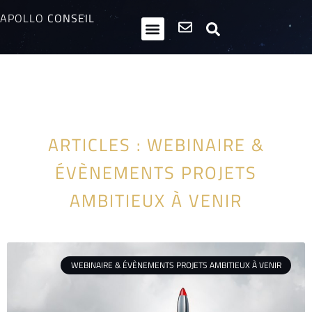
APOLLO
CONSEIL
HPI / Multipotentiels
Inclusion neurodiversité
Club Entrepreneurs Atypiques
ARTICLES : WEBINAIRE &
ÉVÈNEMENTS PROJETS
AMBITIEUX À VENIR
WEBINAIRE & ÉVÈNEMENTS PROJETS AMBITIEUX À VENIR