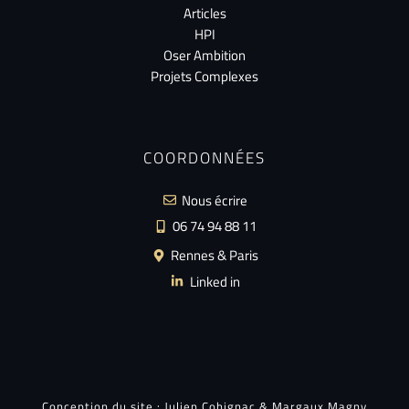
Articles
HPI
Oser Ambition
Projets Complexes
COORDONNÉES
Nous écrire
06 74 94 88 11
Rennes & Paris
Linked in
Conception du site :
Julien Cohignac
&
Margaux Magny