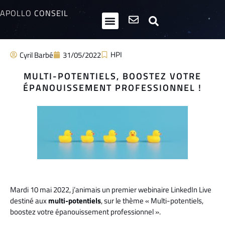
APOLLO
CONSEIL
HPI / Multipotentiels
Inclusion neurodiversité
Club Entrepreneurs Atypiques
HPI
Cyril Barbé
31/05/2022
MULTI-POTENTIELS, BOOSTEZ VOTRE
ÉPANOUISSEMENT PROFESSIONNEL !
Mardi 10 mai 2022, j’animais un premier webinaire LinkedIn Live
destiné aux
multi-potentiels
, sur le thème « Multi-potentiels,
boostez votre épanouissement professionnel ».